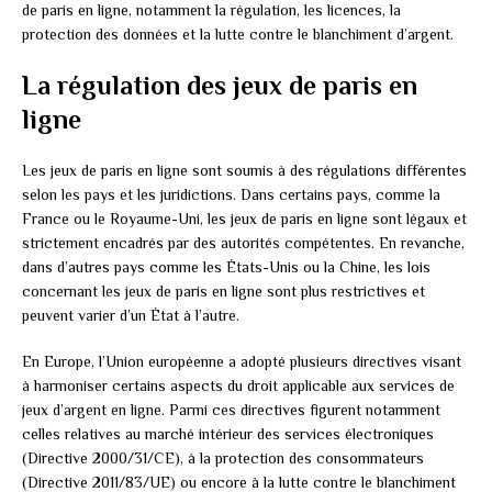
de paris en ligne, notamment la régulation, les licences, la
protection des données et la lutte contre le blanchiment d’argent.
La régulation des jeux de paris en
ligne
Les jeux de paris en ligne sont soumis à des régulations différentes
selon les pays et les juridictions. Dans certains pays, comme la
France ou le Royaume-Uni, les jeux de paris en ligne sont légaux et
strictement encadrés par des autorités compétentes. En revanche,
dans d’autres pays comme les États-Unis ou la Chine, les lois
concernant les jeux de paris en ligne sont plus restrictives et
peuvent varier d’un État à l’autre.
En Europe, l’Union européenne a adopté plusieurs directives visant
à harmoniser certains aspects du droit applicable aux services de
jeux d’argent en ligne. Parmi ces directives figurent notamment
celles relatives au marché intérieur des services électroniques
(Directive 2000/31/CE), à la protection des consommateurs
(Directive 2011/83/UE) ou encore à la lutte contre le blanchiment