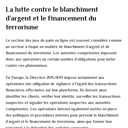
La lutte contre le blanchiment
d’argent et le financement du
terrorisme
Le secteur des jeux de paris en ligne est souvent considéré comme
un secteur à risque en matière de blanchiment d’argent et de
financement du terrorisme. Les autorités compétentes imposent
donc aux opérateurs un certain nombre d’obligations pour lutter
contre ces phénomènes.
En Europe, la Directive 2015/849 impose notamment aux
opérateurs une obligation de vigilance à l’égard des transactions
financières effectuées sur leur plateforme. Ils doivent ainsi
identifier les clients, vérifier leur identité, surveiller les transactions
suspectes et signaler les opérations suspectes aux autorités
compétentes. Les opérateurs doivent également mettre en place
des politiques et procédures internes pour prévenir le blanchiment
d’argent et le financement du terrorisme, ainsi que former leur
personnel à la détection des activités suspectes.