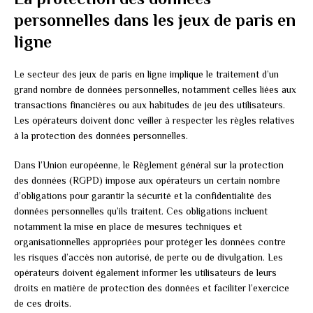
personnelles dans les jeux de paris en
ligne
Le secteur des jeux de paris en ligne implique le traitement d’un
grand nombre de données personnelles, notamment celles liées aux
transactions financières ou aux habitudes de jeu des utilisateurs.
Les opérateurs doivent donc veiller à respecter les règles relatives
à la protection des données personnelles.
Dans l’Union européenne, le Règlement général sur la protection
des données (RGPD) impose aux opérateurs un certain nombre
d’obligations pour garantir la sécurité et la confidentialité des
données personnelles qu’ils traitent. Ces obligations incluent
notamment la mise en place de mesures techniques et
organisationnelles appropriées pour protéger les données contre
les risques d’accès non autorisé, de perte ou de divulgation. Les
opérateurs doivent également informer les utilisateurs de leurs
droits en matière de protection des données et faciliter l’exercice
de ces droits.