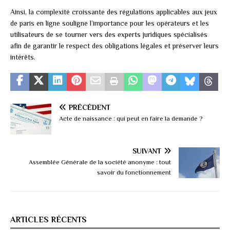
Ainsi, la complexité croissante des régulations applicables aux jeux
de paris en ligne souligne l’importance pour les opérateurs et les
utilisateurs de se tourner vers des experts juridiques spécialisés
afin de garantir le respect des obligations légales et préserver leurs
intérêts.
PRÉCÉDENT
Acte de naissance : qui peut en faire la demande ?
SUIVANT
Assemblée Générale de la société anonyme : tout
savoir du fonctionnement
ARTICLES RÉCENTS