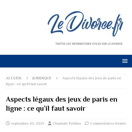
ACCUEIL
JURIDIQUE
Aspects légaux des jeux de paris en
ligne : ce qu’il faut savoir
Aspects légaux des jeux de paris en
ligne : ce qu’il faut savoir
septembre 20, 2023
Chantale Perkins
Commentaires fermés