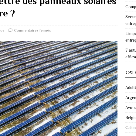
ettre des panneaux solaires
Compr
re ?
Sécur
entre
que
Commentaires fermés
L’imp
entre
7 ast
effic
CAT
Adult
Argen
Avoc
Belgi
Calen