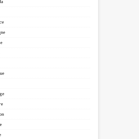
da
ce
gne
ce
e
que
ge
re
on
e
e