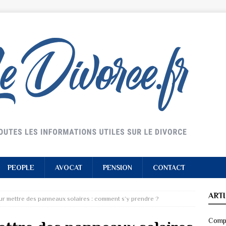
PEOPLE
AVOCAT
PENSION
CONTACT
ART
ur mettre des panneaux solaires : comment s’y prendre ?
Compr