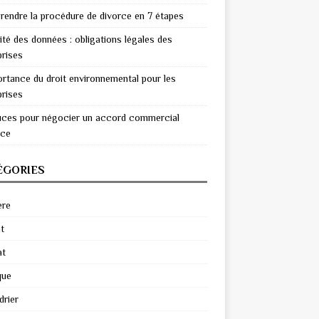
endre la procédure de divorce en 7 étapes
ité des données : obligations légales des
prises
ortance du droit environnemental pour les
prises
uces pour négocier un accord commercial
ace
ÉGORIES
ère
t
at
que
drier