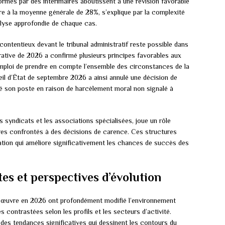
més par des intérimaires aboutissent à une révision favorable
eure à la moyenne générale de 28%, s’explique par la complexité
nalyse approfondie de chaque cas.
ontentieux devant le tribunal administratif reste possible dans
rative de 2026 a confirmé plusieurs principes favorables aux
emploi de prendre en compte l’ensemble des circonstances de la
eil d’État de septembre 2026 a ainsi annulé une décision de
tté son poste en raison de harcèlement moral non signalé à
es syndicats et les associations spécialisées, joue un rôle
es confrontés à des décisions de carence. Ces structures
ation qui améliore significativement les chances de succès des
es et perspectives d’évolution
 œuvre en 2026 ont profondément modifié l’environnement
 contrastées selon les profils et les secteurs d’activité.
 des tendances significatives qui dessinent les contours du