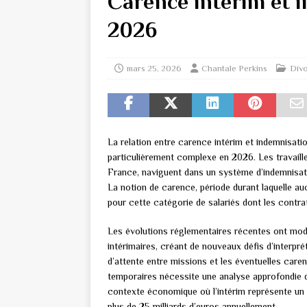
Carence intérim et 
2026
mars 25, 2026
Chantale Perkins
Div
La relation entre carence intérim et indemnisati
particulièrement complexe en 2026. Les travaill
France, naviguent dans un système d’indemnisati
La notion de carence, période durant laquelle au
pour cette catégorie de salariés dont les contra
Les évolutions réglementaires récentes ont modi
intérimaires, créant de nouveaux défis d’interprét
d’attente entre missions et les éventuelles caren
temporaires nécessite une analyse approfondie d
contexte économique où l’intérim représente un se
plus de 25 milliards d’euros annuellement.