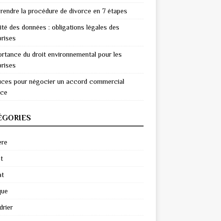
endre la procédure de divorce en 7 étapes
ité des données : obligations légales des
prises
ortance du droit environnemental pour les
prises
uces pour négocier un accord commercial
ace
ÉGORIES
ère
t
at
que
drier