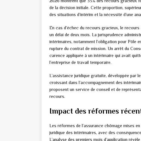
2026 montrent que 35% des recours gracieux for
de la décision initiale. Cette proportion, supéri
des situations d’intérim et la nécessité d’une a
En cas d’échec du recours gracieux, le recours c
un délai de deux mois. La jurisprudence administ
intérimaires, notamment l’obligation pour Pôle 
rupture du contrat de mission. Un arrêt du Cons
carence appliquée à un intérimaire qui avait qui
l’entreprise de travail temporaire.
L’assistance juridique gratuite, développée par l
croissant dans l’accompagnement des intérimair
proposent un service de conseil et de représent
recours.
Impact des réformes récent
Les réformes de l’assurance chômage mises en
juridique des intérimaires, avec des conséquences
L’analyse des premiers mois d’application révèle