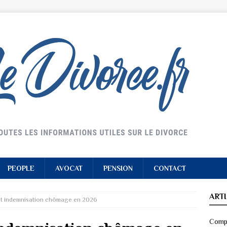
PEOPLE
AVOCAT
PENSION
CONTACT
ART
et indemnisation chômage en 2026
Compr