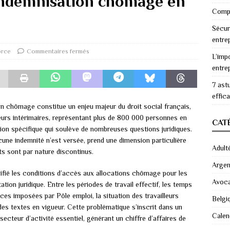
indemnisation chômage en
Compr
Sécur
entre
orce
Commentaires fermés
L’imp
entre
7 ast
effic
on chômage constitue un enjeu majeur du droit social français,
eurs intérimaires, représentant plus de 800 000 personnes en
CAT
on spécifique qui soulève de nombreuses questions juridiques.
cune indemnité n’est versée, prend une dimension particulière
Adult
ts sont par nature discontinus.
Argen
fié les conditions d’accès aux allocations chômage pour les
Avoc
ation juridique. Entre les périodes de travail effectif, les temps
ces imposées par Pôle emploi, la situation des travailleurs
Belgi
es textes en vigueur. Cette problématique s’inscrit dans un
Calen
cteur d’activité essentiel, générant un chiffre d’affaires de