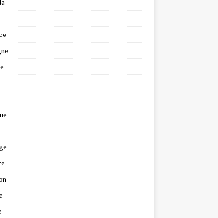
da
ce
gne
ce
e
que
ge
re
on
e
e