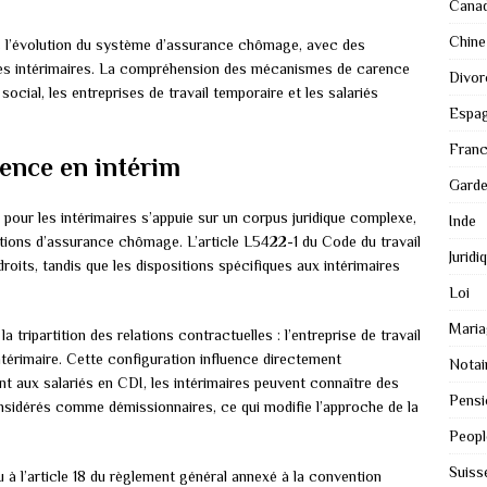
Cana
Chine
 l’évolution du système d’assurance chômage, avec des
des intérimaires. La compréhension des mécanismes de carence
Divor
social, les entreprises de travail temporaire et les salariés
Espa
Fran
rence en intérim
Gard
our les intérimaires s’appuie sur un corpus juridique complexe,
Inde
ntions d’assurance chômage. L’article L5422-1 du Code du travail
Juridi
droits, tandis que les dispositions spécifiques aux intérimaires
Loi
Maria
la tripartition des relations contractuelles : l’entreprise de travail
é intérimaire. Cette configuration influence directement
Notai
nt aux salariés en CDI, les intérimaires peuvent connaître des
Pensi
onsidérés comme démissionnaires, ce qui modifie l’approche de la
Peopl
Suiss
u à l’article 18 du règlement général annexé à la convention