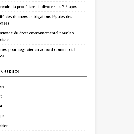
endre la procédure de divorce en 7 étapes
ité des données : obligations légales des
prises
ortance du droit environnemental pour les
prises
uces pour négocier un accord commercial
ace
ÉGORIES
ère
t
at
que
drier