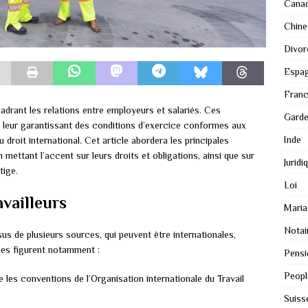
Cana
Chine
Divor
Espa
Fran
cadrant les relations entre employeurs et salariés. Ces
Gard
 en leur garantissant des conditions d’exercice conformes aux
Inde
droit international. Cet article abordera les principales
n mettant l’accent sur leurs droits et obligations, ainsi que sur
Juridi
tige.
Loi
availleurs
Maria
Notai
sus de plusieurs sources, qui peuvent être internationales,
ces figurent notamment :
Pensi
Peopl
e les conventions de l’Organisation internationale du Travail
Suiss