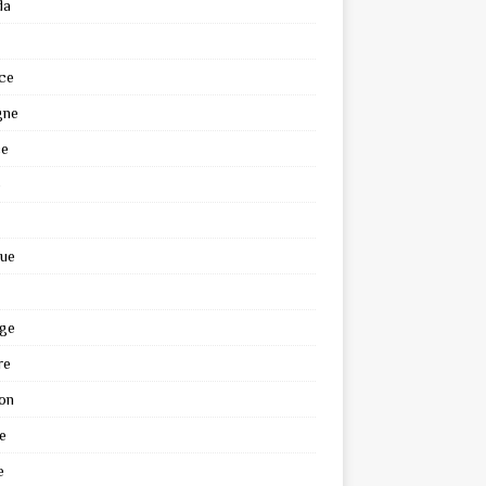
da
ce
gne
ce
e
que
ge
re
on
e
e