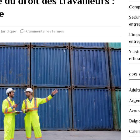
 du droit des travailleurs :
Compr
e
Sécur
entre
Juridique
Commentaires fermés
L’imp
entre
7 ast
effic
CAT
Adult
Argen
Avoc
Belgi
Calen