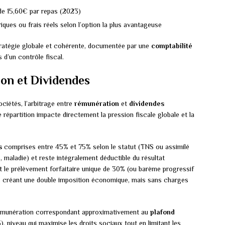
 de 15,60€ par repas (2023)
ques ou frais réels selon l’option la plus avantageuse
tratégie globale et cohérente, documentée par une
comptabilité
s d’un contrôle fiscal.
on et Dividendes
ciétés, l’arbitrage entre
rémunération
et
dividendes
te répartition impacte directement la pression fiscale globale et la
s
comprises entre 45% et 75% selon le statut (TNS ou assimilé
e, maladie) et reste intégralement déductible du résultat
t le prélèvement forfaitaire unique de 30% (ou barème progressif
IS, créant une double imposition économique, mais sans charges
 rémunération correspondant approximativement au
plafond
 niveau qui maximise les droits sociaux tout en limitant les