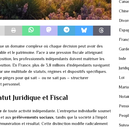
Cana
Chine
Divor
Espa
Fran
titue un domaine complexe où chaque décision peut avoir des
Gard
ible et le patrimoine. Face à une pression fiscale atteignant
Inde
sition, les professionnels indépendants doivent maîtriser les
osition. En France, plus de 3,8 millions d’indépendants naviguent
Juridi
ar une multitude de statuts, régimes et dispositifs spécifiques.
Loi
e pièges pour qui sait – ou ne sait pas – structurer
t personnel.
Maria
tut Juridique et Fiscal
Notai
Pensi
e
de toute activité indépendante. L’entreprise individuelle soumet
Peopl
u et aux
prélèvements sociaux
, tandis que la société à l’impôt
émunération et résultat. Cette distinction modifie radicalement
Suiss