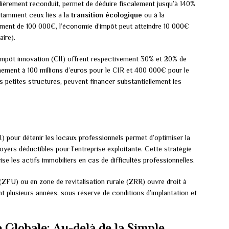
lièrement reconduit, permet de déduire fiscalement jusqu’à 140%
otamment ceux liés à la
transition écologique
ou à la
ement de 100 000€, l’économie d’impôt peut atteindre 10 000€
ire).
d’impôt innovation (CII) offrent respectivement 30% et 20% de
nnement à 100 millions d’euros pour le CIR et 400 000€ pour le
es petites structures, peuvent financer substantiellement les
I) pour détenir les locaux professionnels permet d’optimiser la
oyers déductibles pour l’entreprise exploitante. Cette stratégie
se les actifs immobiliers en cas de difficultés professionnelles.
(ZFU) ou en zone de revitalisation rurale (ZRR) ouvre droit à
nt plusieurs années, sous réserve de conditions d’implantation et
 Globale: Au-delà de la Simple