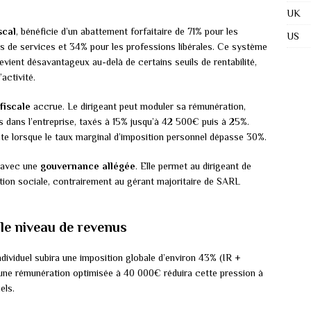
UK
scal
, bénéficie d’un abattement forfaitaire de 71% pour les
US
s de services et 34% pour les professions libérales. Ce système
vient désavantageux au-delà de certains seuils de rentabilité,
activité.
 fiscale
accrue. Le dirigeant peut moduler sa rémunération,
es dans l’entreprise, taxés à 15% jusqu’à 42 500€ puis à 25%.
nte lorsque le taux marginal d’imposition personnel dépasse 30%.
 avec une
gouvernance allégée
. Elle permet au dirigeant de
ction sociale, contrairement au gérant majoritaire de SARL
le niveau de revenus
dividuel subira une imposition globale d’environ 43% (IR +
c une rémunération optimisée à 40 000€ réduira cette pression à
els.