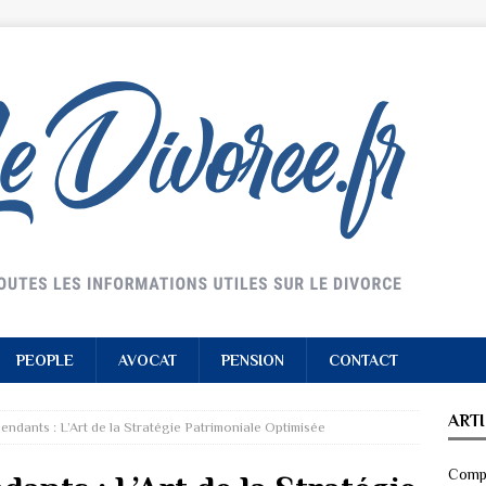
PEOPLE
AVOCAT
PENSION
CONTACT
ART
pendants : L’Art de la Stratégie Patrimoniale Optimisée
Compr