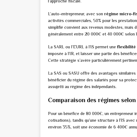
l’approche fiscale.
L’auto-entrepreneur, avec son
régime micro-fi
activités commerciales, 50% pour les prestation
simplifié convient aux revenus modestes, mais de
généralement entre 20 000€ et 40 000€ selon l’
La SARL ou l’EURL à l’IS permet une
flexibilité
imposée à l’IR, et laisser une partie des bénéfic
Cette stratégie s’avère particulièrement pertine
La SAS ou SASU offre des avantages similaires
bénéficier du régime des salariés pour sa prote
assujetti au régime des indépendants.
Comparaison des régimes selon 
Pour un bénéfice de 80 000€, un entrepreneur in
cotisations), tandis qu’une structure à l’IS ave
environ 35%, soit une économie de 6 400€ annu