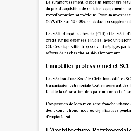
Le suramortissement, dispositif temporaire régu
du prix d’acquisition de certains équipements, n
transformation numérique
. Pour un investiss
(25% d’IS sur 40 000€ de déduction supplémenta
Le crédit d’impôt recherche (CIR) et le crédit 
crédit sur les dépenses éligibles, avec un plafo
CII. Ces dispositifs, trop souvent négligés par l
efforts de
recherche et développement
.
Immobilier professionnel et SCI
La création d’une Société Civile Immobilière (SC
transmission patrimoniale tout en générant des l
facilite la
séparation des patrimoines
et sécuri
L’acquisition de locaux en zone franche urbaine 
des
exonérations fiscales
significatives penda
d’emploi local.
L’Architecture Patrimoniale