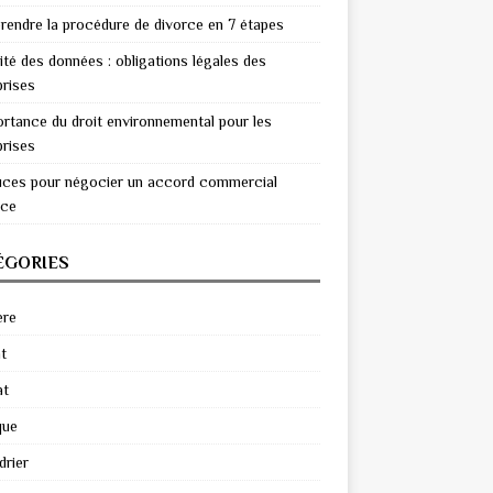
endre la procédure de divorce en 7 étapes
ité des données : obligations légales des
prises
ortance du droit environnemental pour les
prises
uces pour négocier un accord commercial
ace
ÉGORIES
ère
t
at
que
drier