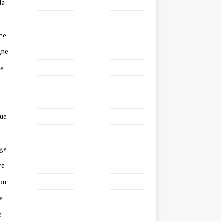
da
ce
gne
ce
e
que
ge
re
on
e
e