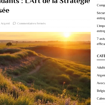
dants : L’Art de la Stratégie
Compr
sée
Sécur
entre
Argent
Commentaires fermés
L’imp
entre
7 ast
effic
CAT
Adult
Argen
Avoc
Belgi
Calen