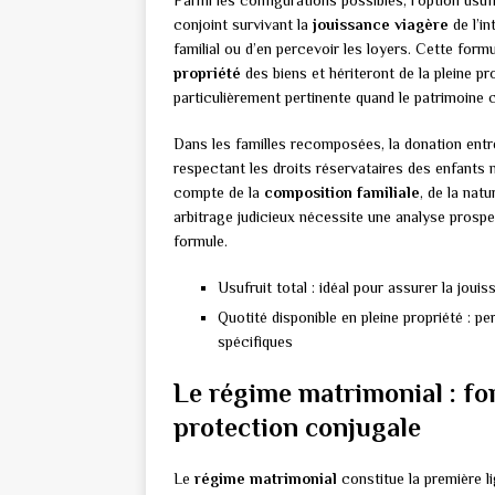
Parmi les configurations possibles, l’option usuf
conjoint survivant la
jouissance viagère
de l’in
familial ou d’en percevoir les loyers. Cette form
propriété
des biens et hériteront de la pleine pr
particulièrement pertinente quand le patrimoine 
Dans les familles recomposées, la donation entr
respectant les droits réservataires des enfants 
compte de la
composition familiale
, de la nat
arbitrage judicieux nécessite une analyse prosp
formule.
Usufruit total : idéal pour assurer la jou
Quotité disponible en pleine propriété : p
spécifiques
Le régime matrimonial : fo
protection conjugale
Le
régime matrimonial
constitue la première l