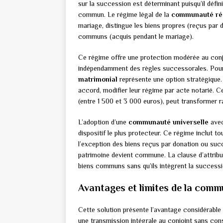
sur la succession est déterminant puisqu’il défi
commun. Le régime légal de la
communauté réd
mariage, distingue les biens propres (reçus par
communs (acquis pendant le mariage).
Ce régime offre une protection modérée au conj
indépendamment des règles successorales. Pour 
matrimonial
représente une option stratégique
accord, modifier leur régime par acte notarié. 
(entre 1 500 et 3 000 euros), peut transformer ra
L’adoption d’une
communauté universelle
ave
dispositif le plus protecteur. Ce régime inclut t
l’exception des biens reçus par donation ou succ
patrimoine devient commune. La clause d’attribut
biens communs sans qu’ils intègrent la successi
Avantages et limites de la comm
Cette solution présente l’avantage considérable
une transmission intégrale au conjoint sans cons