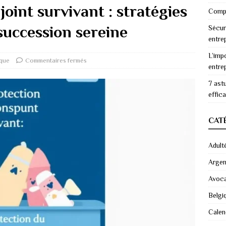
oint survivant : stratégies
Compr
succession sereine
Sécur
entre
L’imp
ique
Commentaires fermés
entre
7 ast
effic
CAT
Adult
Argen
Avoc
Belgi
Calen