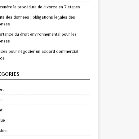
endre la procédure de divorce en 7 étapes
ité des données : obligations légales des
prises
ortance du droit environnemental pour les
prises
uces pour négocier un accord commercial
ace
ÉGORIES
ère
t
at
que
drier