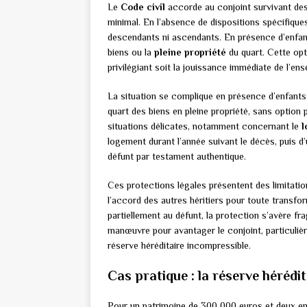
Le
Code civil
accorde au conjoint survivant des 
minimal. En l’absence de dispositions spécifiques, 
descendants ni ascendants. En présence d’enfant
biens ou la
pleine propriété
du quart. Cette opt
privilégiant soit la jouissance immédiate de l’ens
La situation se complique en présence d’enfant
quart des biens en pleine propriété, sans option p
situations délicates, notamment concernant le
l
logement durant l’année suivant le décès, puis d
défunt par testament authentique.
Ces protections légales présentent des limitatio
l’accord des autres héritiers pour toute transfor
partiellement au défunt, la protection s’avère fra
manœuvre pour avantager le conjoint, particuli
réserve héréditaire incompressible.
Cas pratique : la réserve hérédit
Pour un patrimoine de 300 000 euros et deux en