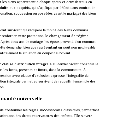
nit les biens appartenant à chaque époux et ceux détenus en
uite aux acquêts
, qui s’applique par défaut sans contrat de
 donation, succession ou possédés avant le mariage) des biens
oint survivant qui récupère la moitié des biens communs
renforcer cette protection, le
changement de régime
. Après deux ans de mariage, les époux peuvent, d’un commun
Cette démarche, bien que représentant un coût non négligeable
dicalement la situation du conjoint survivant.
c
clause d’attribution intégrale
au dernier vivant constitue le
ous les biens, présents et futurs, dans la communauté. À
ession avec clause d’exclusion expresse, l’intégralité du
ion intégrale permet au survivant de recueillir l’ensemble des
on.
unauté universelle
 de contourner les règles successorales classiques, permettant
idération des droits réservataires des enfants. Elle s’avère