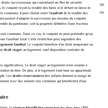
droits successoraux qui constituent un filet de sécurité
UK
le conjoint reçoit la totalité des biens si le défunt ne laisse ni
US
s communs, il peut choisir entre l’
usufruit
de la totalité des
ion permet d’adapter la succession aux besoins du conjoint,
emble du patrimoine, soit la propriété définitive d’une fraction.
s non communs. Dans ce cas, le conjoint ne peut prétendre qu’au
our l’usufruit total. Cette restriction peut engendrer des
ogement familial
. Le conjoint bénéficie d’un droit temporaire au
’un
droit viager
au logement, sauf disposition contraire du
ns significatives. Le droit viager au logement reste soumis à
mation du bien. De plus, si le logement était loué ou appartenait
gile. Les
droits réservataires
des enfants limitent la marge de
èrement avec des enfants non communs qui bénéficient d’une
aire
fants, la
réserve héréditaire
représente les deux tiers (200