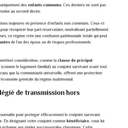
t uniquement des
enfants communs
. Ces derniers ne sont pas
trimoine au second décès.
ctions majeures en présence d’enfants non communs. Ceux-ci
pour récupérer leur part réservataire, neutralisant partiellement
leurs, ce régime crée une confusion patrimoniale totale qui peut
tantes
de l’un des époux ou de risques professionnels
méritent considération, comme la
clause de préciput
s (comme le logement familial) au conjoint survivant avant tout
icaux que la communauté universelle, offrent une protection
 l’économie générale du régime matrimonial.
ilégié de transmission hors
ournable pour protéger efficacement le conjoint survivant,
ire. En désignant votre conjoint comme
bénéficiaire
, vous lui
ui échappe aux règles successorales classiques. Cette