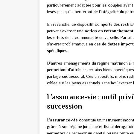
particulièrement adaptée pour les couples ayan
lésés puisqu’ils hériteront de l’intégralité du pa
En revanche, ce dispositif comporte des restri
peuvent exercer une
action en retranchement
les effets de la communauté universelle. Par ail
s’avérer problématique en cas de
dettes impor
spécifiques.
D’autres aménagements du régime matrimonial 
permettant d’attribuer certains biens spécifique
partage successoral. Ces dispositifs, moins rad
ciblée sur les biens essentiels sans bouleverser
L’assurance-vie : outil priv
succession
L’
assurance-vie
constitue un instrument incont
grâce à son régime juridique et fiscal dérogato
permettez de recevoir un capital ou une rente q