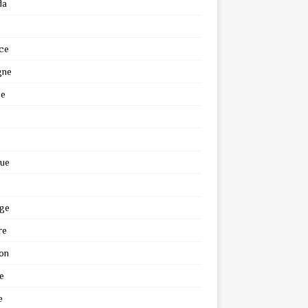
da
ce
gne
ce
e
que
ge
re
on
e
e