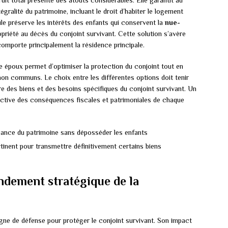
ruit total présente des atouts considérables. Elle garantit au
tégralité du patrimoine, incluant le droit d’habiter le logement
ule préserve les intérêts des enfants qui conservent la
nue-
opriété au décès du conjoint survivant. Cette solution s’avère
comporte principalement la résidence principale.
e époux permet d’optimiser la protection du conjoint tout en
non communs. Le choix entre les différentes options doit tenir
ure des biens et des besoins spécifiques du conjoint survivant. Un
ective des conséquences fiscales et patrimoniales de chaque
issance du patrimoine sans déposséder les enfants
ertinent pour transmettre définitivement certains biens
ndement stratégique de la
igne de défense pour protéger le conjoint survivant. Son impact