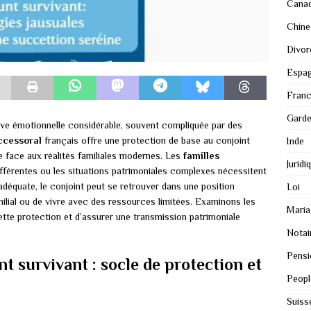
Cana
Chine
Divor
Espa
Fran
Gard
euve émotionnelle considérable, souvent compliquée par des
ccessoral
français offre une protection de base au conjoint
Inde
te face aux réalités familiales modernes. Les
familles
Juridi
différentes ou les situations patrimoniales complexes nécessitent
adéquate, le conjoint peut se retrouver dans une position
Loi
milial ou de vivre avec des ressources limitées. Examinons les
Maria
tte protection et d’assurer une transmission patrimoniale
Notai
Pensi
nt survivant : socle de protection et
Peopl
Suiss