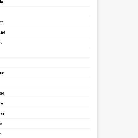
da
ce
gne
ce
e
que
ge
re
on
e
e