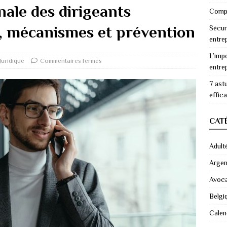
nale des dirigeants
Compr
x, mécanismes et prévention
Sécur
entre
L’imp
Juridique
Commentaires fermés
entre
7 ast
effic
CAT
Adult
Argen
Avoc
Belgi
Calen