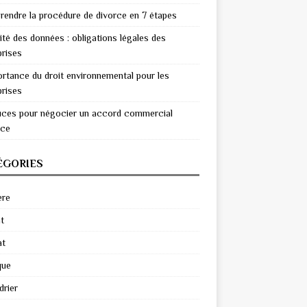
endre la procédure de divorce en 7 étapes
ité des données : obligations légales des
prises
ortance du droit environnemental pour les
prises
uces pour négocier un accord commercial
ace
ÉGORIES
ère
t
at
que
drier