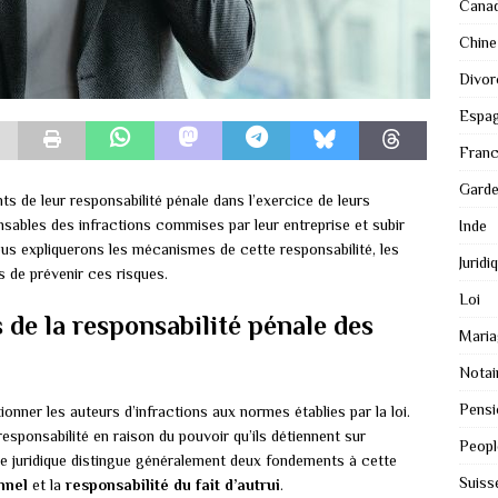
Cana
Chine
Divor
Espa
Fran
Gard
ts de leur responsabilité pénale dans l’exercice de leurs
onsables des infractions commises par leur entreprise et subir
Inde
ous expliquerons les mécanismes de cette responsabilité, les
Juridi
 de prévenir ces risques.
Loi
de la responsabilité pénale des
Maria
Notai
Pensi
onner les auteurs d’infractions aux normes établies par la loi.
esponsabilité en raison du pouvoir qu’ils détiennent sur
Peopl
ne juridique distingue généralement deux fondements à cette
Suiss
nnel
et la
responsabilité du fait d’autrui
.