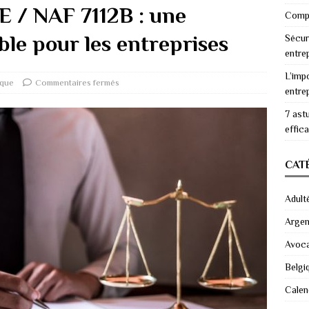
PE / NAF 7112B : une
Compr
ble pour les entreprises
Sécur
entre
L’imp
ique
Commentaires fermés
entre
7 ast
effic
CAT
Adult
Argen
Avoc
Belgi
Calen