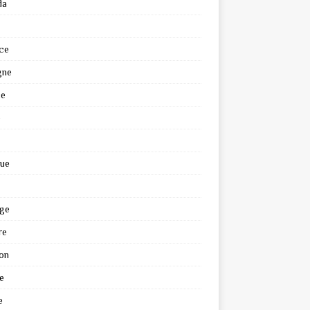
da
ce
gne
ce
e
que
ge
re
on
e
e