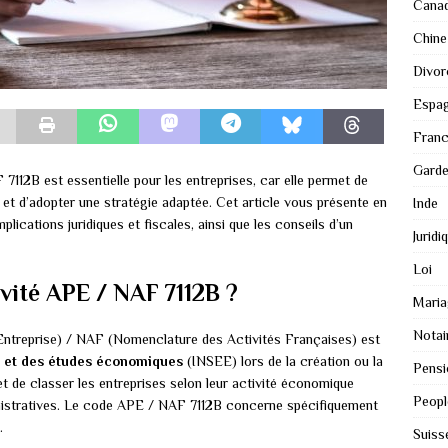
Cana
Chine
Divor
Espa
Fran
Gard
112B est essentielle pour les entreprises, car elle permet de
on et d’adopter une stratégie adaptée. Cet article vous présente en
Inde
lications juridiques et fiscales, ainsi que les conseils d’un
Juridi
Loi
ivité APE / NAF 7112B ?
Maria
Notai
l’Entreprise) / NAF (Nomenclature des Activités Françaises) est
que et des études économiques
(INSEE) lors de la création ou la
Pensi
et de classer les entreprises selon leur activité économique
Peopl
dministratives. Le code APE / NAF 7112B concerne spécifiquement
.
Suiss