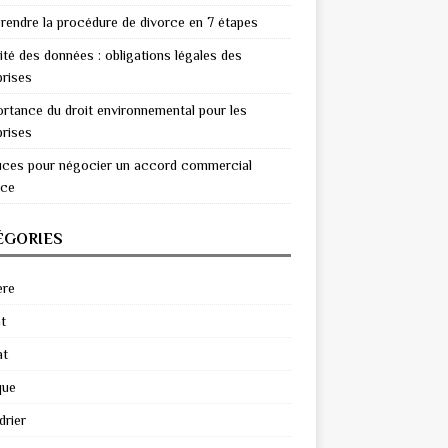
endre la procédure de divorce en 7 étapes
ité des données : obligations légales des
prises
ortance du droit environnemental pour les
prises
uces pour négocier un accord commercial
ace
ÉGORIES
ère
t
at
que
drier