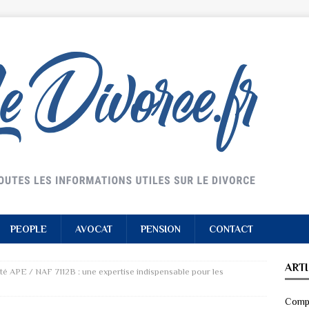
PEOPLE
AVOCAT
PENSION
CONTACT
ART
ité APE / NAF 7112B : une expertise indispensable pour les
Compr