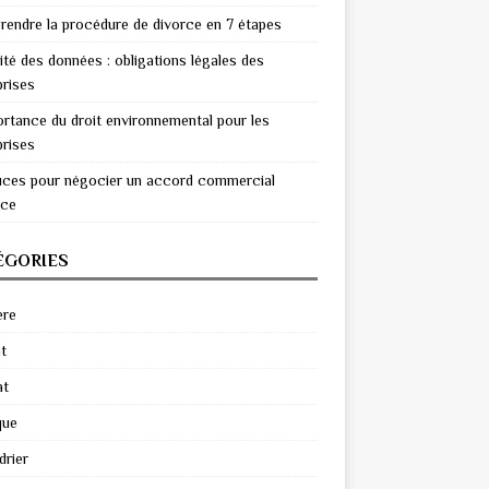
endre la procédure de divorce en 7 étapes
ité des données : obligations légales des
prises
ortance du droit environnemental pour les
prises
uces pour négocier un accord commercial
ace
ÉGORIES
ère
t
at
que
drier