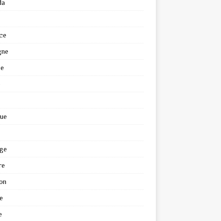
da
ce
gne
ce
e
que
ge
re
on
e
e