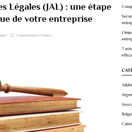
s Légales (JAL) : une étape
Compr
ique de votre entreprise
Sécur
entre
L’imp
dique
Commentaires fermés
entre
7 ast
effic
CAT
Adult
Argen
Avoc
Belgi
Calen