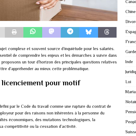
Cana
Chine
Divor
Espa
Fran
jet complexe et souvent source d’inquiétude pour les salariés.
Gard
sentiel de comprendre les enjeux et les démarches à suivre dans
Inde
s proposons un tour d’horizon des principales questions relatives
ttre d’appréhender au mieux cette problématique.
Juridi
u licenciement pour motif
Loi
Maria
Notai
éfini par le Code du travail comme une rupture du contrat de
Pensi
employeur pour des raisons non inhérentes à la personne du
icultés économiques, des mutations technologiques, la
Peopl
a compétitivité ou la cessation d’activité.
Suiss