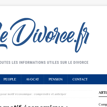
PEOPLE
AVOCAT
PENSION
CONTACT
ART
 pour motif économique : comprendre et anticiper
Compr