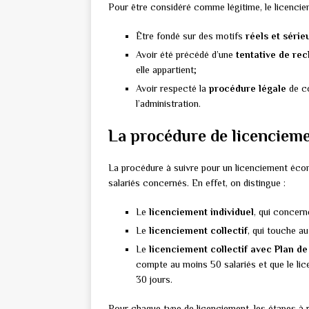
Pour être considéré comme légitime, le licencie
Être fondé sur des motifs
réels et série
Avoir été précédé d’une
tentative de re
elle appartient;
Avoir respecté la
procédure légale
de co
l’administration.
La procédure de licenciem
La procédure à suivre pour un licenciement écono
salariés concernés. En effet, on distingue :
Le
licenciement individuel
, qui concern
Le
licenciement collectif
, qui touche au
Le
licenciement collectif avec Plan d
compte au moins 50 salariés et que le li
30 jours.
Pour chaque type de licenciement, les étapes à r