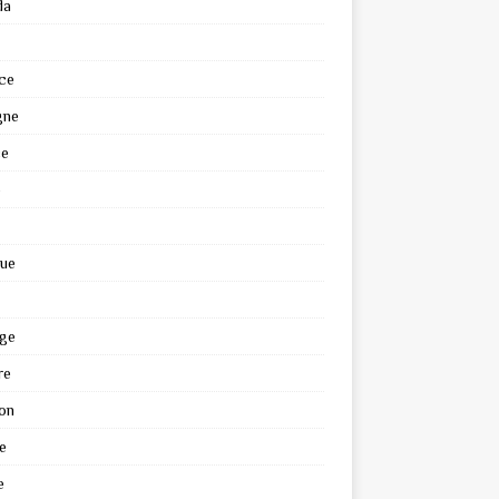
da
ce
gne
ce
e
que
ge
re
on
e
e