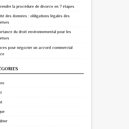
endre la procédure de divorce en 7 étapes
ité des données : obligations légales des
prises
ortance du droit environnemental pour les
prises
uces pour négocier un accord commercial
ace
ÉGORIES
ère
t
at
que
drier