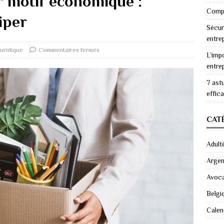
r motif économique :
Compr
iper
Sécur
entre
Juridique
Commentaires fermés
L’imp
entre
7 ast
effic
CAT
Adult
Argen
Avoc
Belgi
Calen