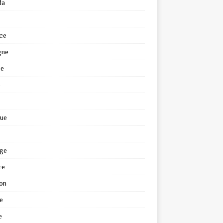
da
ce
gne
ce
e
que
ge
re
on
e
e