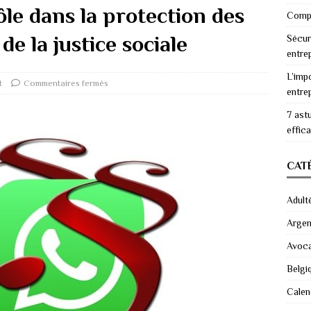
ôle dans la protection des
Compr
de la justice sociale
Sécur
entre
L’imp
t
Commentaires fermés
entre
7 ast
effic
CAT
Adult
Argen
Avoc
Belgi
Calen