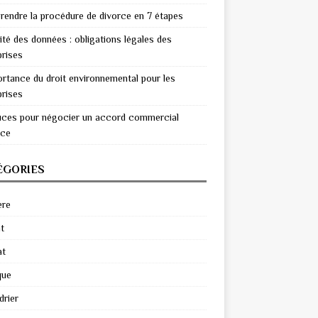
endre la procédure de divorce en 7 étapes
ité des données : obligations légales des
prises
ortance du droit environnemental pour les
prises
uces pour négocier un accord commercial
ace
ÉGORIES
ère
t
at
que
drier