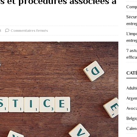
es et procédures associées à
Compr
Sécur
entre
t
Commentaires fermés
L’imp
entre
7 ast
effic
CAT
Adult
Argen
Avoc
Belgi
Calen