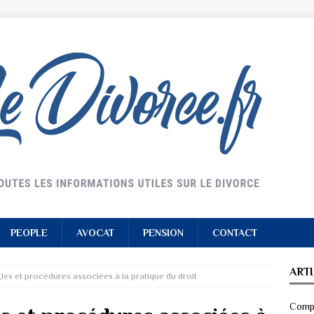
PEOPLE
AVOCAT
PENSION
CONTACT
ART
gles et procédures associées à la pratique du droit
Compr