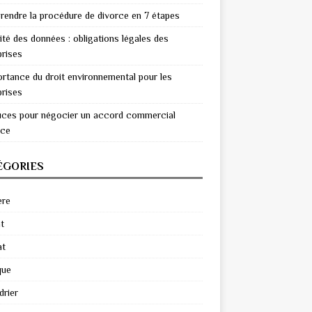
endre la procédure de divorce en 7 étapes
ité des données : obligations légales des
prises
ortance du droit environnemental pour les
prises
uces pour négocier un accord commercial
ace
ÉGORIES
ère
t
at
que
drier