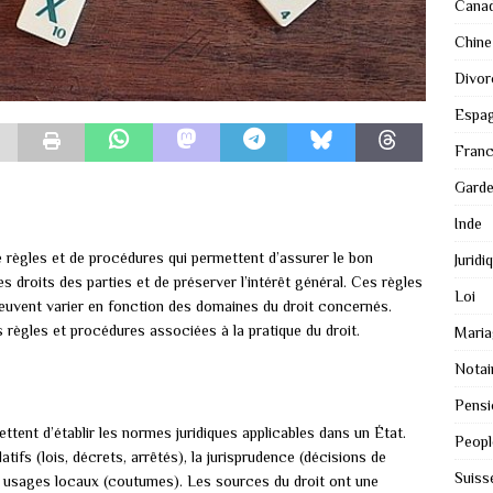
Cana
Chine
Divor
Espa
Fran
Gard
Inde
e règles et de procédures qui permettent d’assurer le bon
Juridi
es droits des parties et de préserver l’intérêt général. Ces règles
Loi
uvent varier en fonction des domaines du droit concernés.
s règles et procédures associées à la pratique du droit.
Maria
Notai
Pensi
ttent d’établir les normes juridiques applicables dans un État.
Peopl
atifs (lois, décrets, arrêtés), la jurisprudence (décisions de
Suiss
les usages locaux (coutumes). Les sources du droit ont une