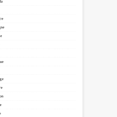
da
ce
gne
ce
e
que
ge
re
on
e
e