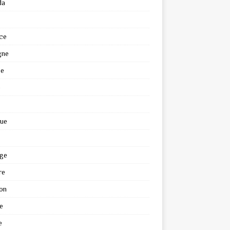
da
ce
gne
ce
e
que
ge
re
on
e
e