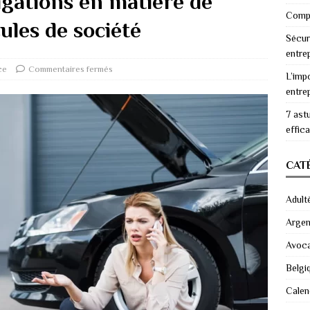
igations en matière de
Compr
ules de société
Sécur
entre
ce
Commentaires fermés
L’imp
entre
7 ast
effic
CAT
Adult
Argen
Avoc
Belgi
Calen