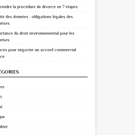
endre la procédure de divorce en 7 étapes
ité des données : obligations légales des
prises
ortance du droit environnemental pour les
prises
uces pour négocier un accord commercial
ace
ÉGORIES
ère
t
at
que
drier