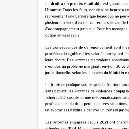
Le
droit à un procès équitable
est garanti par 
l’homme
. Dans les faits, cet idéal se heurte à 
représentent une barrière que beaucoup ne peuv
plusieurs milliers d’euros. Un recours devant le
t
d’accompagnement juridique. Pour les ménages a
option envisageable.
Les conséquences de ce renoncement sont mesur
procédure irrégulière. Des salariés acceptant d
leurs droits. Des victimes d’accidents abandon
n’est pas un problème marginal : environ
30 % d
juridictionnelle, selon les données du
Ministère 
La fracture juridique suit de près la fracture soc
sans papiers, les victimes de violences conjugal
vulnérabilité sociale et une méconnaissance tot
professionnel du droit peut, dans ces situations
un avocat est habilité à délivrer un conseil jurid
Les réformes engagées depuis
2021
ont cherché
attendus en
2024
. Mais la connaissance de ces