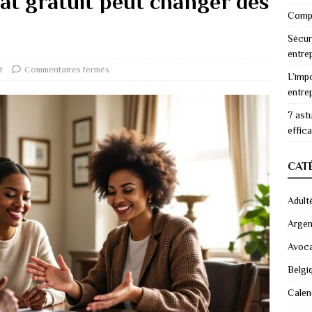
at gratuit peut changer des
Compr
Sécur
entre
t
Commentaires fermés
L’imp
entre
7 ast
effic
CAT
Adult
Argen
Avoc
Belgi
Calen