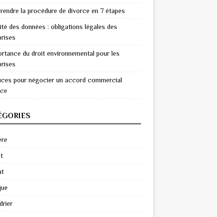
endre la procédure de divorce en 7 étapes
ité des données : obligations légales des
prises
ortance du droit environnemental pour les
prises
uces pour négocier un accord commercial
ace
ÉGORIES
ère
t
at
que
drier