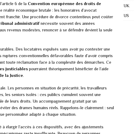
l’article 6 de la
Convention européenne des droits de
UK
une réalité économique brutale : les honoraires d’avocat
US
ent franchir. Une procédure de divorce contentieux peut coûter
ribunal administratif
nécessite souvent des années
ux revenus modestes, renoncer à se défendre devient la seule
ables. Des locataires expulsés sans avoir pu contester une
es ruptures conventionnelles défavorables faute d’avoir compris
nant toute réclamation face à la complexité des démarches. Ce
es justiciables
pourraient théoriquement bénéficier de l’aide
de la Justice
.
iale. Les personnes en situation de précarité, les travailleurs
es, les seniors isolés : ces publics cumulent souvent une
ale de leurs droits. Un accompagnement gratuit par un
, éviter des drames humains réels. Rappelons-le clairement : seul
ique personnalisé adapté à chaque situation.
 à élargir l’accès à ces dispositifs, avec des ajustements
 mécanismes reste insuffisante. Beaucoup de personnes