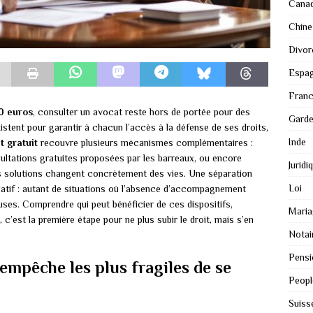
Cana
Chine
Divor
Espa
Fran
0 euros
, consulter un avocat reste hors de portée pour des
Gard
xistent pour garantir à chacun l’accès à la défense de ses droits,
Inde
t gratuit
recouvre plusieurs mécanismes complémentaires :
onsultations gratuites proposées par les barreaux, ou encore
Juridi
s solutions changent concrètement des vies. Une séparation
Loi
locatif : autant de situations où l’absence d’accompagnement
uses. Comprendre qui peut bénéficier de ces dispositifs,
Maria
c’est la première étape pour ne plus subir le droit, mais s’en
Notai
Pensi
 empêche les plus fragiles de se
Peopl
Suiss