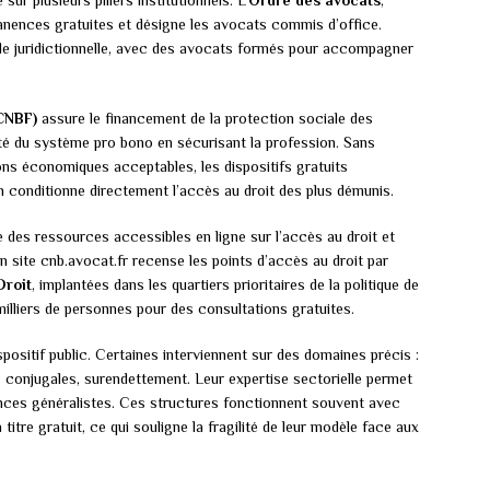
sur plusieurs piliers institutionnels. L’
Ordre des avocats
,
anences gratuites et désigne les avocats commis d’office.
ide juridictionnelle, avec des avocats formés pour accompagner
CNBF)
assure le financement de la protection sociale des
lité du système pro bono en sécurisant la profession. Sans
ns économiques acceptables, les dispositifs gratuits
ion conditionne directement l’accès au droit des plus démunis.
e des ressources accessibles en ligne sur l’accès au droit et
on site cnb.avocat.fr recense les points d’accès au droit par
Droit
, implantées dans les quartiers prioritaires de la politique de
milliers de personnes pour des consultations gratuites.
ositif public. Certaines interviennent sur des domaines précis :
s conjugales, surendettement. Leur expertise sectorielle permet
ces généralistes. Ces structures fonctionnent souvent avec
itre gratuit, ce qui souligne la fragilité de leur modèle face aux