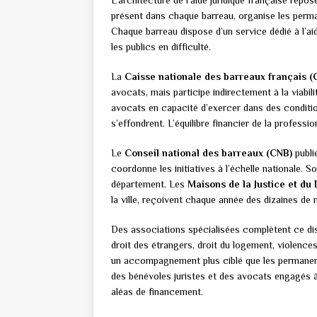
L’architecture de l’aide juridique française repose 
présent dans chaque barreau, organise les perm
Chaque barreau dispose d’un service dédié à l’a
les publics en difficulté.
La
Caisse nationale des barreaux français (
avocats, mais participe indirectement à la viabi
avocats en capacité d’exercer dans des conditio
s’effondrent. L’équilibre financier de la profess
Le
Conseil national des barreaux (CNB)
publi
coordonne les initiatives à l’échelle nationale. S
département. Les
Maisons de la Justice et du 
la ville, reçoivent chaque année des dizaines de 
Des associations spécialisées complètent ce disp
droit des étrangers, droit du logement, violence
un accompagnement plus ciblé que les permanen
des bénévoles juristes et des avocats engagés à t
aléas de financement.