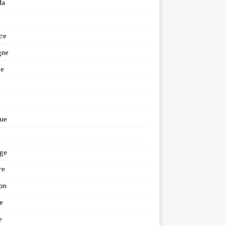
da
ce
gne
ce
e
que
ge
re
on
e
e