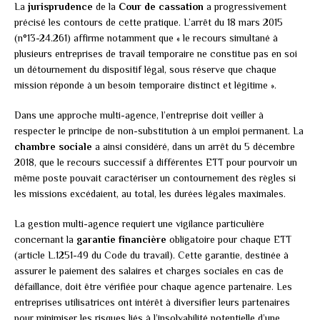
La
jurisprudence
de la
Cour de cassation
a progressivement
précisé les contours de cette pratique. L’arrêt du 18 mars 2015
(n°13-24.261) affirme notamment que « le recours simultané à
plusieurs entreprises de travail temporaire ne constitue pas en soi
un détournement du dispositif légal, sous réserve que chaque
mission réponde à un besoin temporaire distinct et légitime ».
Dans une approche multi-agence, l’entreprise doit veiller à
respecter le principe de non-substitution à un emploi permanent. La
chambre sociale
a ainsi considéré, dans un arrêt du 5 décembre
2018, que le recours successif à différentes ETT pour pourvoir un
même poste pouvait caractériser un contournement des règles si
les missions excédaient, au total, les durées légales maximales.
La gestion multi-agence requiert une vigilance particulière
concernant la
garantie financière
obligatoire pour chaque ETT
(article L.1251-49 du Code du travail). Cette garantie, destinée à
assurer le paiement des salaires et charges sociales en cas de
défaillance, doit être vérifiée pour chaque agence partenaire. Les
entreprises utilisatrices ont intérêt à diversifier leurs partenaires
pour minimiser les risques liés à l’insolvabilité potentielle d’une