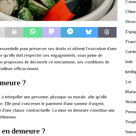
Cana
Chine
Divor
Espa
Fran
ssentielle pour préserver ses droits et obtenir l’exécution d’une
Gard
ne qu’elle doit respecter ses engagements, sous peine de
Inde
vous proposons de découvrir ce mécanisme, ses conditions de
utiliser efficacement.
Juridi
emeure ?
Loi
Maria
à interpeller une personne, physique ou morale, afin qu’elle
Notai
ale. Elle peut concerner le paiement d’une somme d’argent,
ct d’une clause contractuelle. La mise en demeure constitue une
Pensi
tribunaux.
Peopl
e en demeure ?
Suiss