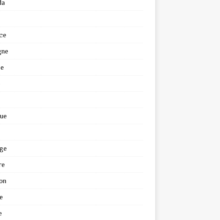
da
ce
gne
ce
e
que
ge
re
on
e
e