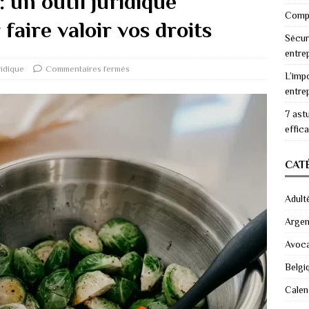
 un outil juridique
Compr
faire valoir vos droits
Sécur
entre
ridique
Commentaires fermés
L’imp
entre
7 ast
effic
CAT
Adult
Argen
Avoc
Belgi
Calen