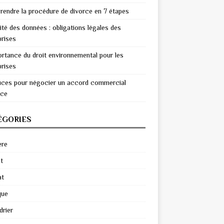
endre la procédure de divorce en 7 étapes
ité des données : obligations légales des
prises
ortance du droit environnemental pour les
prises
uces pour négocier un accord commercial
ace
ÉGORIES
ère
t
at
que
drier