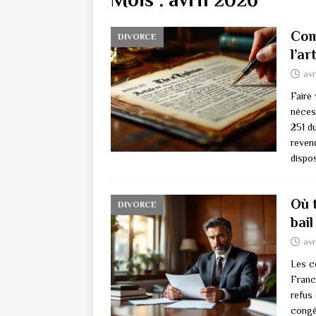
Com
DIVORCE
l’ar
avr
Faire 
néces
251 d
reven
dispo
Où 
DIVORCE
bai
avr
Les co
France
refus 
congé