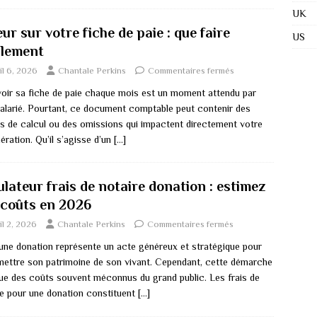
UK
ur sur votre fiche de paie : que faire
US
alement
il 6, 2026
Chantale Perkins
Commentaires fermés
oir sa fiche de paie chaque mois est un moment attendu par
salarié. Pourtant, ce document comptable peut contenir des
rs de calcul ou des omissions qui impactent directement votre
ration. Qu’il s’agisse d’un
[…]
lateur frais de notaire donation : estimez
 coûts en 2026
il 2, 2026
Chantale Perkins
Commentaires fermés
 une donation représente un acte généreux et stratégique pour
mettre son patrimoine de son vivant. Cependant, cette démarche
que des coûts souvent méconnus du grand public. Les frais de
re pour une donation constituent
[…]