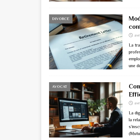
Modè
DIVORCE
con
avr
La tra
profes
emplo
une d
Com
AVOCAT
Eff
avr
La di
la re
s’ins
(Mutu