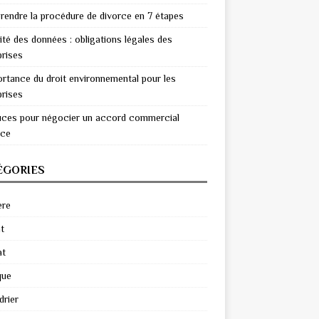
endre la procédure de divorce en 7 étapes
ité des données : obligations légales des
prises
ortance du droit environnemental pour les
prises
uces pour négocier un accord commercial
ace
ÉGORIES
ère
t
at
que
drier