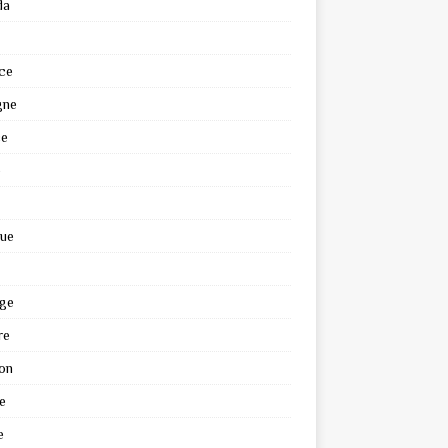
da
ce
gne
ce
e
que
ge
re
on
e
e