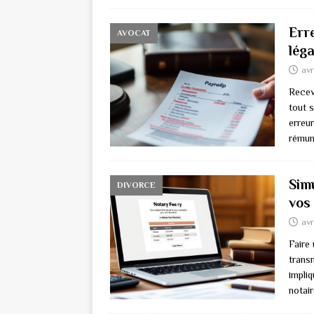
Erre
AVOCAT
lég
avr
Recev
tout 
erreu
rémuné
Simu
DIVORCE
vos
avr
Faire
trans
impli
notai