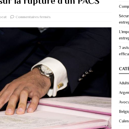
 sur la rupture d’un PACS
Compr
Sécur
ocat
Commentaires fermés
entre
L’imp
entre
7 ast
effic
CAT
Adult
Argen
Avoc
Belgi
Calen