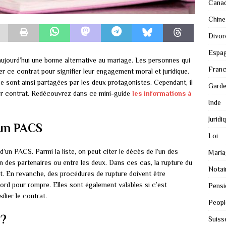
Cana
Chine
Divor
Espa
aujourd’hui une bonne alternative au mariage. Les personnes qui
Fran
r ce contrat pour signifier leur engagement moral et juridique.
e sont ainsi partagées par les deux protagonistes. Cependant, il
Gard
leur contrat. Redécouvrez dans ce mini-guide
les informations à
Inde
Juridi
’un PACS
Loi
d’un PACS. Parmi la liste, on peut citer le décès de l’un des
Maria
un des partenaires ou entre les deux. Dans ces cas, la rupture du
Notai
nt. En revanche, des procédures de rupture doivent être
cord pour rompre. Elles sont également valables si c’est
Pensi
ilier le contrat.
Peopl
 ?
Suiss