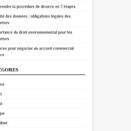
endre la procédure de divorce en 7 étapes
ité des données : obligations légales des
prises
ortance du droit environnemental pour les
prises
uces pour négocier un accord commercial
ace
ÉGORIES
ère
t
at
que
drier