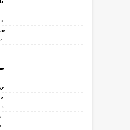
da
ce
gne
ce
e
que
ge
re
on
e
e