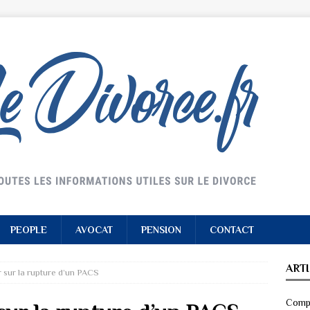
PEOPLE
AVOCAT
PENSION
CONTACT
ART
ir sur la rupture d’un PACS
Compr