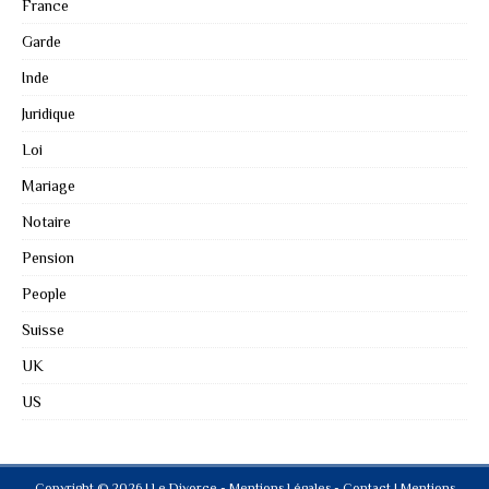
France
Garde
Inde
Juridique
Loi
Mariage
Notaire
Pension
People
Suisse
UK
US
Copyright © 2026 | Le Divorce - Mentions Légales - Contact
|
Mentions