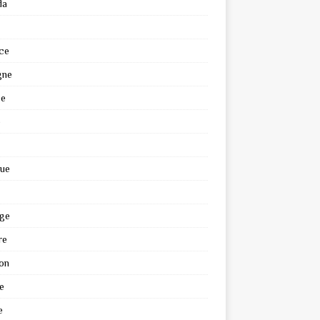
da
ce
gne
ce
e
que
ge
re
on
e
e