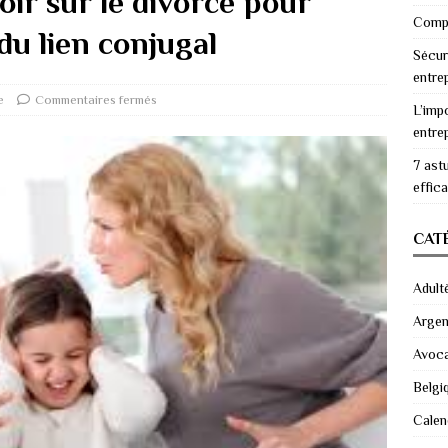
voir sur le divorce pour
Compr
 du lien conjugal
Sécur
entre
e
Commentaires fermés
L’imp
entre
7 ast
effic
CAT
Adult
Argen
Avoc
Belgi
Calen