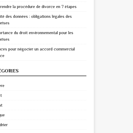
endre la procédure de divorce en 7 étapes
ité des données : obligations légales des
prises
ortance du droit environnemental pour les
prises
uces pour négocier un accord commercial
ace
ÉGORIES
ère
t
at
que
drier