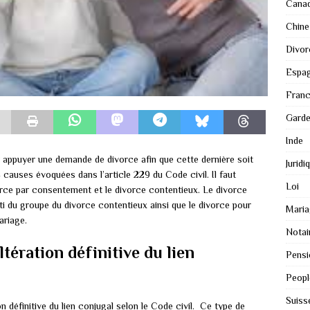
Cana
Chine
Divor
Espa
Fran
Gard
Inde
appuyer une demande de divorce afin que cette dernière soit
Juridi
4 causes évoquées dans l’article 229 du Code civil. Il faut
Loi
orce par consentement et le divorce contentieux. Le divorce
arti du groupe du divorce contentieux ainsi que le divorce pour
Maria
ariage.
Notai
ltération définitive du lien
Pensi
Peopl
Suiss
ion définitive du lien conjugal selon le Code civil. Ce type de