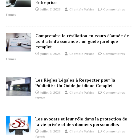
Entreprise
juillet 7, 2023
Chantale Perkins
Commentaires
fermés
Comprendre la résiliation en cours d’année de
contrats d’assurance : un guide juridique
complet
juillet 6, 2023
Chantale Perkins
Commentaires
fermés
Les Règles Légales à Respecter pour la
Publicité : Un Guide Juridique Complet
juillet 6, 2023
Chantale Perkins
Commentaires
fermés
Les avocats et leur rôle dans la protection de
la vie privée et des données personnelles
juillet 5, 2023
Chantale Perkins
Commentaires
fermés