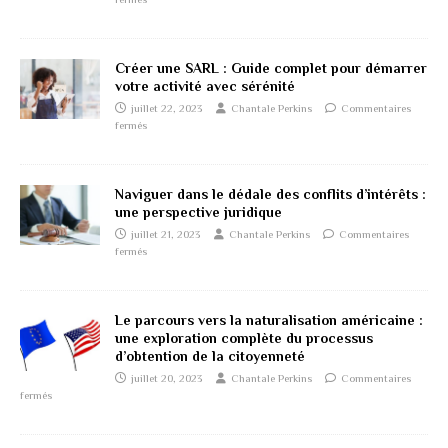
Créer une SARL : Guide complet pour démarrer
votre activité avec sérénité
juillet 22, 2023
Chantale Perkins
Commentaires
fermés
Naviguer dans le dédale des conflits d’intérêts :
une perspective juridique
juillet 21, 2023
Chantale Perkins
Commentaires
fermés
Le parcours vers la naturalisation américaine :
une exploration complète du processus
d’obtention de la citoyenneté
juillet 20, 2023
Chantale Perkins
Commentaires
fermés