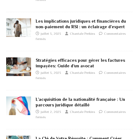
Les implications juridiques et financières du
non-paiement du RSI : un éclairage d’expert
juillet 3, 2023
Chantale Perkins
Commentaires
fermés
Stratégies efficaces pour gérer les factures
impayées: Guide d’un avocat
juillet 3, 2023
Chantale Perkins
Commentaires
fermés
L’acquisition de la nationalité française : Un
parcours juridique détaillé
juillet 2, 2023
Chantale Perkins
Commentaires
fermés
La Clé de Votre Réussite : Comment Créer