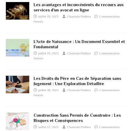
Les avantages et inconvénients du recours aux
services d’un avocat en ligne
juillet 19, 2023
Chantale Perkins
Commentaires
fermés
L’Acte de Naissance : Un Document Essentiel et
Fondamental
juillet 19, 2023
Chantale Perkins
Commentaires
fermés
Les Droits du Père en Cas de Séparation sans
Jugement : Une Exploration Détaillée
juillet 18, 2023
Chantale Perkins
Commentaires
fermés
Construction Sans Permis de Construire : Les
Risques et Conséquences
juillet 17, 2023
Chantale Perkins
Commentaires