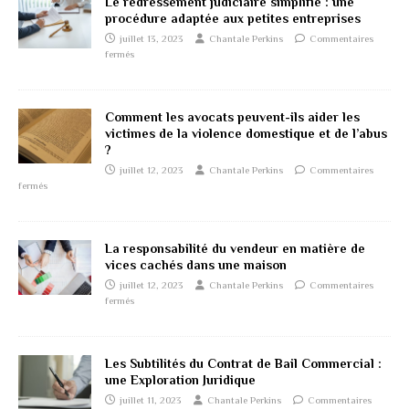
Le redressement judiciaire simplifié : une
procédure adaptée aux petites entreprises
juillet 13, 2023
Chantale Perkins
Commentaires
fermés
Comment les avocats peuvent-ils aider les
victimes de la violence domestique et de l’abus
?
juillet 12, 2023
Chantale Perkins
Commentaires
fermés
La responsabilité du vendeur en matière de
vices cachés dans une maison
juillet 12, 2023
Chantale Perkins
Commentaires
fermés
Les Subtilités du Contrat de Bail Commercial :
une Exploration Juridique
juillet 11, 2023
Chantale Perkins
Commentaires